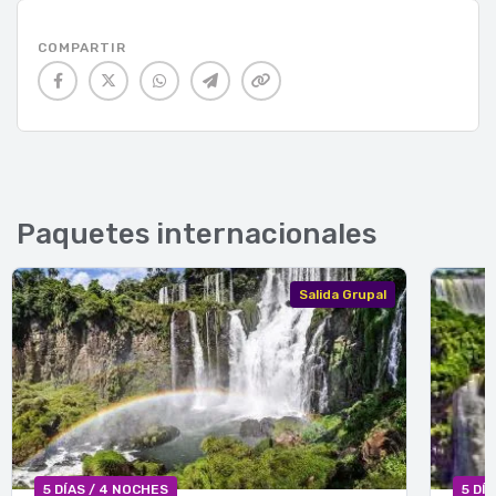
COMPARTIR
Paquetes internacionales
Salida Grupal
5 DÍAS / 4 NOCHES
5 DÍ