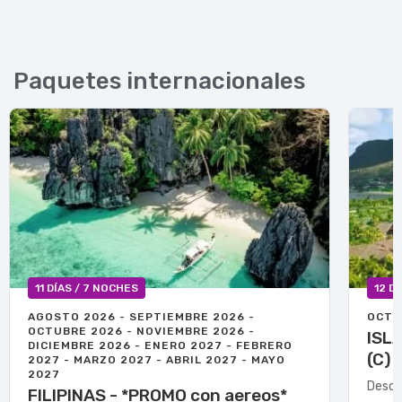
Paquetes internacionales
11 DÍAS / 7 NOCHES
12 D
AGOSTO 2026 - SEPTIEMBRE 2026 -
OCTU
OCTUBRE 2026 - NOVIEMBRE 2026 -
ISL
DICIEMBRE 2026 - ENERO 2027 - FEBRERO
(C)
2027 - MARZO 2027 - ABRIL 2027 - MAYO
2027
Desde
FILIPINAS - *PROMO con aereos*