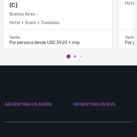
Hotel
(C)
Buenos Aires -
Hotel + Vuelo + Traslados
Tarifa:
Tarifa:
Por persona desde USD 3920 + imp.
Por p
ARGENTINA EN AVIÓN
ARGENTINA EN BUS