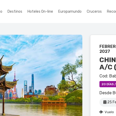
io
Destinos
Hoteles On-line
Europamundo
Cruceros
Reco
FEBRERO
2027
CHIN
A/C 
Cod: Ba
20 DÍAS 
Desde B
25 Fe
Vuelo