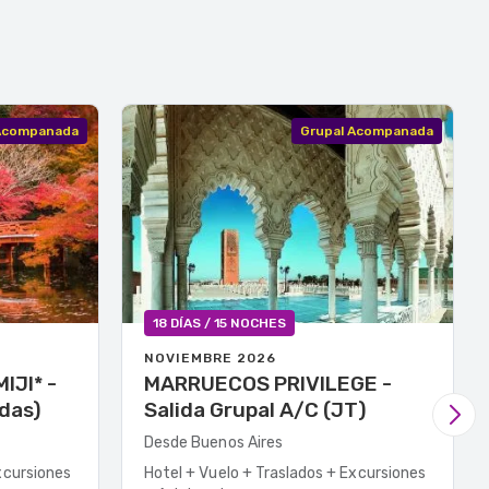
 Acompanada
Grupal Acompanada
18 DÍAS / 15 NOCHES
NOVIEMBRE 2026
JI* -
MARRUECOS PRIVILEGE -
idas)
Salida Grupal A/C (JT)
Desde Buenos Aires
xcursiones
Hotel + Vuelo + Traslados + Excursiones