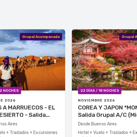
Grupal Acompanada
Grupal
 12 NOCHES
22 DÍAS / 18 NOCHES
E 2026
NOVIEMBRE 2026
A MARRUECOS - EL
COREA Y JAPON *MOMI
RTO - Salida
Salida Grupal A/C (M
Grupal A/C ( Vietur)
nos Aires
Desde Buenos Aires
elo + Traslados + Excursiones
Hotel + Vuelo + Traslados + E