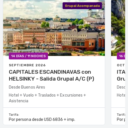
Grupal Acompanada
14 DÍAS / 11 NOCHES
16 D
SEPTIEMBRE 2026
OCTU
CAPITALES ESCANDINAVAS con
ITAL
HELSINKY - Salida Grupal A/C (P)
Grup
Desde Buenos Aires
Desde
Hotel + Vuelo + Traslados + Excursiones +
Hotel
Asistencia
Tarifa:
Tarifa:
Por persona desde USD 6836 + imp.
Por p