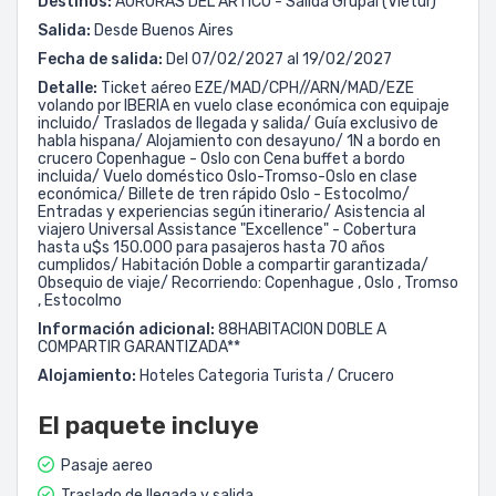
Destinos:
AURORAS DEL ARTICO - Salida Grupal (Vietur)
Salida:
Desde Buenos Aires
Fecha de salida:
Del 07/02/2027 al 19/02/2027
Detalle:
Ticket aéreo EZE/MAD/CPH//ARN/MAD/EZE
volando por IBERIA en vuelo clase económica con equipaje
incluido/ Traslados de llegada y salida/ Guía exclusivo de
habla hispana/ Alojamiento con desayuno/ 1N a bordo en
crucero Copenhague - Oslo con Cena buffet a bordo
incluida/ Vuelo doméstico Oslo-Tromso-Oslo en clase
económica/ Billete de tren rápido Oslo - Estocolmo/
Entradas y experiencias según itinerario/ Asistencia al
viajero Universal Assistance "Excellence" - Cobertura
hasta u$s 150.000 para pasajeros hasta 70 años
cumplidos/ Habitación Doble a compartir garantizada/
Obsequio de viaje/ Recorriendo: Copenhague , Oslo , Tromso
, Estocolmo
Información adicional:
88HABITACION DOBLE A
COMPARTIR GARANTIZADA**
Alojamiento:
Hoteles Categoria Turista / Crucero
El paquete incluye
Pasaje aereo
Traslado de llegada y salida