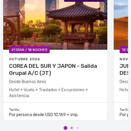
21 DÍAS / 18 NOCHES
13 D
OCTUBRE 2026
NOVI
COREA DEL SUR Y JAPON - Salida
JUNTA
Grupal A/C (JT)
Desde Buenos Aires
Desde
Hotel + Vuelo + Traslados + Excursiones +
Hotel
Asistencia
Tarifa:
Tarifa:
Por persona desde USD 10.169 + imp.
Por p