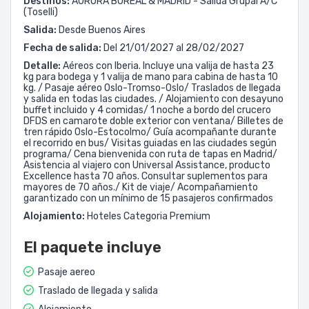
Destinos:
AURORA BOREAL & MADRID - Salida Grupal A/C
(Toselli)
Salida:
Desde Buenos Aires
Fecha de salida:
Del 21/01/2027 al 28/02/2027
Detalle:
Aéreos con Iberia. Incluye una valija de hasta 23
kg para bodega y 1 valija de mano para cabina de hasta 10
kg. / Pasaje aéreo Oslo-Tromso-Oslo/ Traslados de llegada
y salida en todas las ciudades. / Alojamiento con desayuno
buffet incluido y 4 comidas/ 1 noche a bordo del crucero
DFDS en camarote doble exterior con ventana/ Billetes de
tren rápido Oslo-Estocolmo/ Guía acompañante durante
el recorrido en bus/ Visitas guiadas en las ciudades según
programa/ Cena bienvenida con ruta de tapas en Madrid/
Asistencia al viajero con Universal Assistance, producto
Excellence hasta 70 años. Consultar suplementos para
mayores de 70 años./ Kit de viaje/ Acompañamiento
garantizado con un mínimo de 15 pasajeros confirmados
Alojamiento:
Hoteles Categoria Premium
El paquete incluye
Pasaje aereo
Traslado de llegada y salida