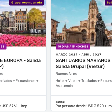
Grupal Acompanada
Sal
HES
18 DÍAS / 15 NOCHES
MARZO 2027 - ABRIL 2027
ROPA - Salida
SANTUARIOS MARIANOS -
P)
Salida Grupal (Vietur)
es
Buenos Aires
raslados + Excursiones +
Hotel + Vuelo + Traslados + Excurs
Asistencia
Tarifa:
e USD 5761 + imp.
Por persona desde USD 3.520 + im