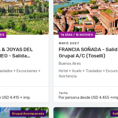
HES
16 DÍAS / 15 NOCHES
MAYO 2027
 & JOYAS DEL
FRANCIA SOÑADA - Salida
alida
Grupal A/C (Toselli)
li)
Buenos Aires
raslados + Excursiones +
Hotel + Vuelo + Traslados + Excurs
Asistencia
Tarifa:
 USD 4.415 + imp.
Por persona desde USD 4.455 +imp
Grupal Acompanada
Sal