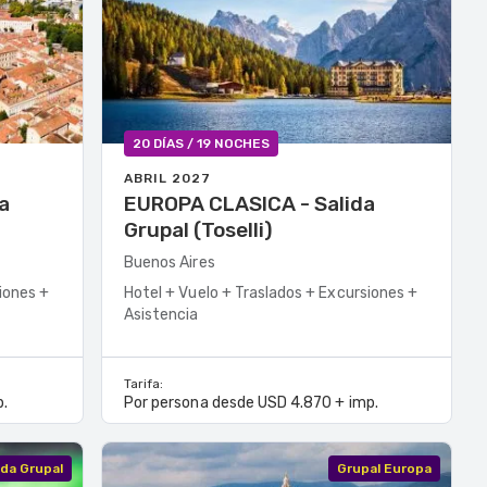
20 DÍAS / 19 NOCHES
ABRIL 2027
EUROPA CLASICA - Salida
Grupal (Toselli)
Buenos Aires
iones +
Hotel + Vuelo + Traslados + Excursiones +
Asistencia
Tarifa:
.
Por persona desde USD 4.870 + imp.
ida Grupal
Grupal Europa