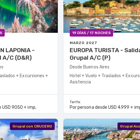
ES
19 DÍAS / 17 NOCHES
MARZO 2027
N LAPONIA -
EUROPA TURISTA - Salida
Salida Grupal A/C (D&R)
Grupal A/C (P)
es
Desde Buenos Aires
raslados + Excursiones +
Hotel + Vuelo + Traslados + Excurs
Asistencia
Tarifa:
e USD 9050 + imp,
Por persona desde USD 4.999 + im
Grupal con CRUCERO
Grupal A