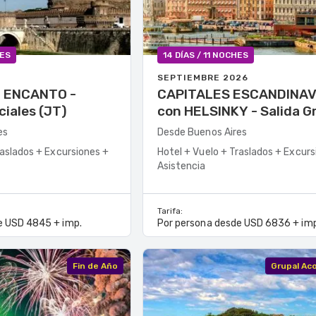
HES
14 DÍAS / 11 NOCHES
SEPTIEMBRE 2026
 ENCANTO -
CAPITALES ESCANDINA
ciales (JT)
con HELSINKY - Salida Grupal
A/C (P)
es
Desde Buenos Aires
raslados + Excursiones +
Hotel + Vuelo + Traslados + Excurs
Asistencia
Tarifa:
e USD 4845 + imp.
Por persona desde USD 6836 + imp
Fin de Año
Grupal A