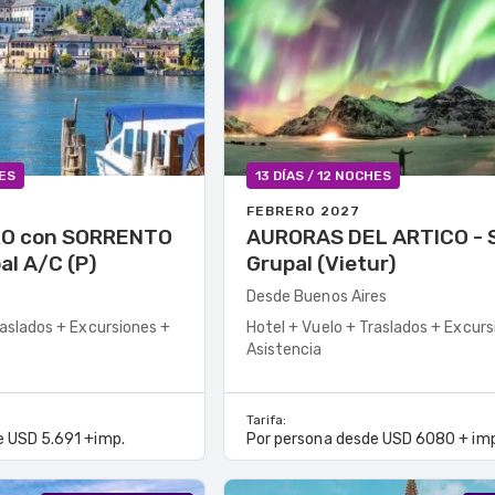
HES
13 DÍAS / 12 NOCHES
FEBRERO 2027
RO con SORRENTO
AURORAS DEL ARTICO - Salida
pal A/C (P)
Grupal (Vietur)
Desde Buenos Aires
raslados + Excursiones +
Hotel + Vuelo + Traslados + Excurs
Asistencia
Tarifa:
e USD 5.691 +imp.
Por persona desde USD 6080 + imp