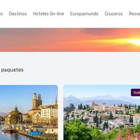
io
Destinos
Hoteles On-line
Europamundo
Cruceros
Reco
1 paquetes
Sal