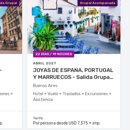
ida Grupal
Grupal Acompanada
22 DÍAS / 19 NOCHES
ABRIL 2027
JOYAS DE ESPANA, PORTUGAL
Y MARRUECOS - Salida Grupal
A/C (P)
Buenos Aires
iones +
Hotel + Vuelo + Traslados + Excursiones +
Asistencia
Tarifa:
p.
Por persona desde USD 7.375 + imp.