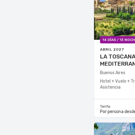
14 DÍAS / 13 NOC
ABRIL 2027
LA TOSCANA
MEDITERRANEO - S
Grupal (Tosel
Buenos Aires
Hotel + Vuelo + T
Asistencia
Tarifa:
Por persona desde