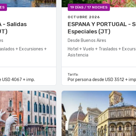
HES
19 DÍAS / 17 NOCHES
OCTUBRE 2026
as
ESPANA Y PORTUGAL - Salidas
JT)
Especiales (JT)
es
Desde Buenos Aires
raslados + Excursiones +
Hotel + Vuelo + Traslados + Excurs
Asistencia
Tarifa:
e USD 4067 + imp.
Por persona desde USD 3512 + imp