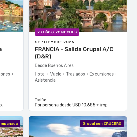
23 DÍAS / 20 NOCHES
SEPTIEMBRE 2026
FRANCIA - Salida Grupal A/C
(D&R)
Desde Buenos Aires
iones +
Hotel + Vuelo + Traslados + Excursiones +
Asistencia
Tarifa:
p.
Por persona desde USD 10.685 + imp.
companada
Grupal con CRUCERO