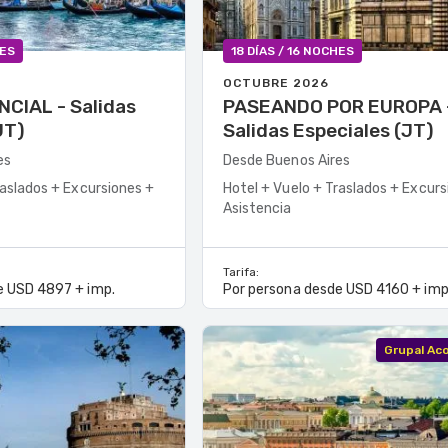
HES
18 DÍAS / 16 NOCHES
OCTUBRE 2026
- Salidas
PASEANDO POR EUROPA -
JT)
Salidas Especiales (JT)
es
Desde Buenos Aires
raslados + Excursiones +
Hotel + Vuelo + Traslados + Excurs
Asistencia
Tarifa:
e USD 4897 + imp.
Por persona desde USD 4160 + imp
Grupal A