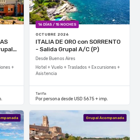
16 DÍAS / 15 NOCHES
OCTUBRE 2026
VAS
ITALIA DE ORO con SORRENTO
- Salida Grupal A/C (P)
Desde Buenos Aires
iones +
Hotel + Vuelo + Traslados + Excursiones +
Asistencia
Tarifa:
.
Por persona desde USD 5675 + imp.
companada
Grupal Acompanada