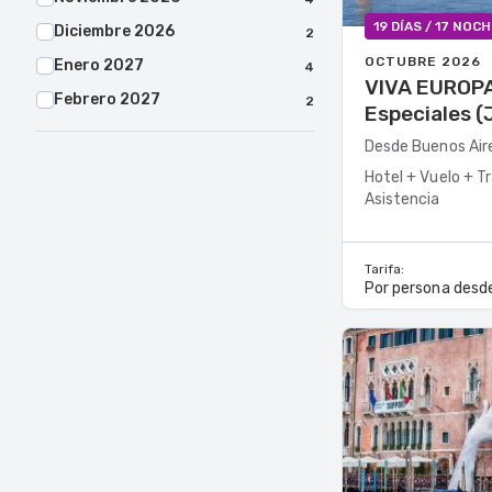
19 DÍAS / 17 NOC
Diciembre 2026
2
OCTUBRE 2026
Enero 2027
4
VIVA EUROPA - Salid
Febrero 2027
2
Especiales (
Marzo 2027
12
Desde Buenos Air
Abril 2027
8
Hotel + Vuelo + T
Asistencia
Mayo 2027
4
Tarifa:
Por persona desd